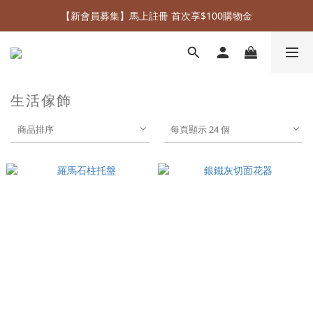
【新會員募集】馬上註冊 首次享$100購物金
Welcome to FiFi Deco online store
《 新品上市 》
Welcome to FiFi Deco online store
生活傢飾
商品排序
每頁顯示 24 個