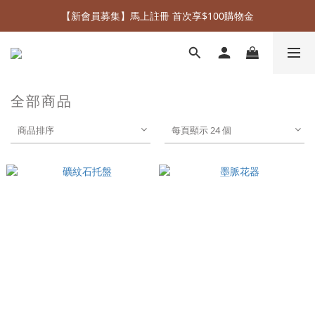
【新會員募集】馬上註冊 首次享$100購物金
Welcome to FiFi Deco online store
《 新品上市 》
Welcome to FiFi Deco online store
全部商品
商品排序
每頁顯示 24 個